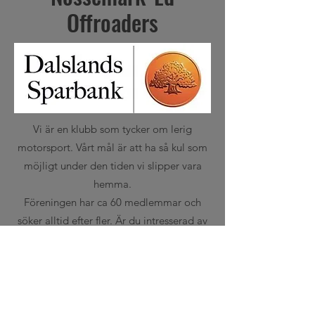
Offroaders
Vi är en klubb som tycker om lerig
motorsport. Vårt mål är att ha så kul som
möjligt under den tiden vi slipper vara
hemma.
Föreningen har ca 60 medlemmar och
söker alltid efter fler. Är du intresserad av
att vara med oss, kontakta oss.
Kontakt