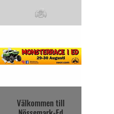
Välkommen till
Nössemark-Ed